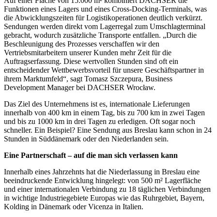
Auf einer Fläche von 15.000 m² kombiniert DACHSER die
Funktionen eines Lagers und eines Cross-Docking-Terminals, was
die Abwicklungszeiten für Logistikoperationen deutlich verkürzt.
Sendungen werden direkt vom Lagerregal zum Umschlagterminal
gebracht, wodurch zusätzliche Transporte entfallen. „Durch die
Beschleunigung des Prozesses verschaffen wir den
Vertriebsmitarbeitern unserer Kunden mehr Zeit für die
Auftragserfassung. Diese wertvollen Stunden sind oft ein
entscheidender Wettbewerbsvorteil für unsere Geschäftspartner in
ihrem Marktumfeld“, sagt Tomasz Szczepura, Business
Development Manager bei DACHSER Wrocław.
Das Ziel des Unternehmens ist es, internationale Lieferungen
innerhalb von 400 km in einem Tag, bis zu 700 km in zwei Tagen
und bis zu 1000 km in drei Tagen zu erledigen. Oft sogar noch
schneller. Ein Beispiel? Eine Sendung aus Breslau kann schon in 24
Stunden in Süddänemark oder den Niederlanden sein.
Eine Partnerschaft – auf die man sich verlassen kann
Innerhalb eines Jahrzehnts hat die Niederlassung in Breslau eine
beeindruckende Entwicklung hingelegt: von 500 m² Lagerfläche
und einer internationalen Verbindung zu 18 täglichen Verbindungen
in wichtige Industriegebiete Europas wie das Ruhrgebiet, Bayern,
Kolding in Dänemark oder Vicenza in Italien.