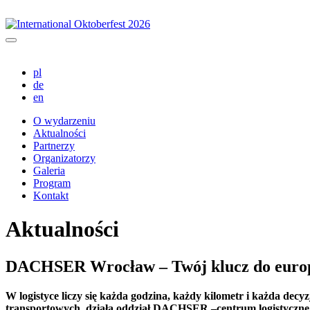
pl
de
en
O wydarzeniu
Aktualności
Partnerzy
Organizatorzy
Galeria
Program
Kontakt
Aktualności
DACHSER Wrocław – Twój klucz do europ
W logistyce liczy się każda godzina, każdy kilometr i każda dec
transportowych, działa oddział DACHSER –centrum logistyczne, k