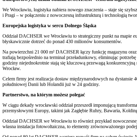
We Wrocławiu, logistyka nabiera nowego znaczenia – staje się szybs
i Pragi – w połączeniu z nowoczesną infrastrukturą i technologią t
Europejska logistyka w sercu Dolnego Śląska
Oddział DACHSER we Wrocławiu to strategiczny punkt na mapie europ
błyskawicznie dotrzeć do ponad 430 milionów konsumentów.
Na powierzchni 21 000 m² DACHSER łączy funkcję magazynu oraz term
trafiają bezpośrednio na terminal przeładunkowy, eliminując potrze
godziny niejednokrotnie stają się kluczową przewagą konkurency
Wrocław.
Celem firmy jest realizacja dostaw międzynarodowych na dystansie 4
południowej Danii lub Holandii już w 24 godziny.
Partnerstwo, na którym możesz polegać
W ciągu dekady wrocławski oddział przeszedł imponującą transforma
przemysłowymi Europy, takimi jak Zagłębie Ruhry, Bawaria, Koldin
Oddział DACHSER we Wrocławiu to również przykład nowoczesnej, odp
własna instalacja fotowoltaiczna, to elementy zrównoważonego podejś
Od ponad 80 lat DACHSER wspiera rozwój firm na całym świecie. Wro