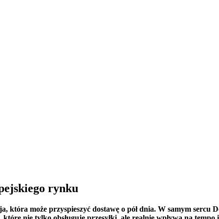
ejskiego rynku
yzja, która może przyspieszyć dostawę o pół dnia. W samym sercu 
tóre nie tylko obsługuje przesyłki, ale realnie wpływa na tempo 