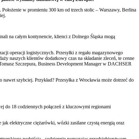
. Położenie w promieniu 300 km od trzech stolic – Warszawy, Berlina
ej.
nali na całym kontynencie, klienci z Dolnego Śląska mogą
cji operacji logistycznych. Przesyłki z regału magazynowego
daży naszych klientów dodatkowy czas na składanie zleceń, te cenne
ówi Tomasz Szczepura, Business Development Manager w DACHSER
o nawet szybciej. Przykład? Przesyłka z Wrocławia może dotrzeć do
wej do 18 codziennych połączeń z kluczowymi regionami
k elektryczne ciężarówki, wózki zasilane czystą energią oraz
rtnerskiego podejścia –codziennie pomagając przedsiębiorstwom