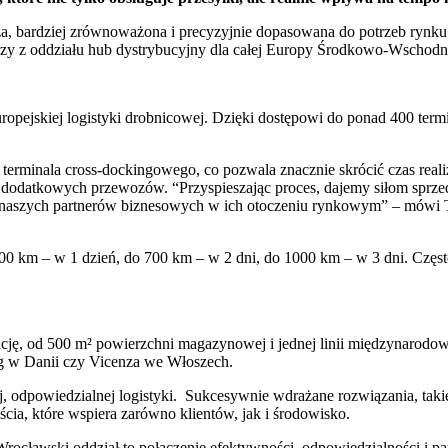
za, bardziej zrównoważona i precyzyjnie dopasowana do potrzeb rynku
worzy z oddziału hub dystrybucyjny dla całej Europy Środkowo-Wschodni
ejskiej logistyki drobnicowej. Dzięki dostępowi do ponad 400 termi
inala cross-dockingowego, co pozwala znacznie skrócić czas realiza
bę dodatkowych przewozów. “Przyspieszając proces, dajemy siłom sprze
jną naszych partnerów biznesowych w ich otoczeniu rynkowym” – m
00 km – w 1 dzień, do 700 km – w 2 dni, do 1000 km – w 3 dni. Częst
cję, od 500 m² powierzchni magazynowej i jednej linii międzynarodo
g w Danii czy Vicenza we Włoszech.
owiedzialnej logistyki. Sukcesywnie wdrażane rozwiązania, takie ja
cia, które wspiera zarówno klientów, jak i środowisko.
cławski oddział to połączenie efektywności, odpowiedzialności i pa