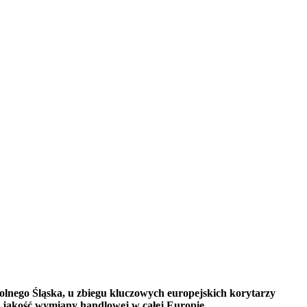
Dolnego Śląska, u zbiegu kluczowych europejskich korytarzy
i jakość wymiany handlowej w całej Europie.