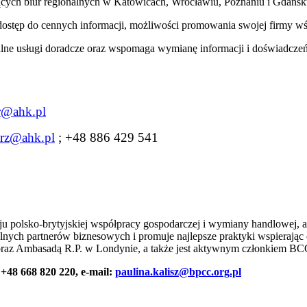
ających biur regionalnych w Katowicach, Wrocławiu, Poznaniu i Gdańsk
 dostęp do cennych informacji, możliwości promowania swojej firmy wś
alne usługi doradcze oraz wspomaga wymianę informacji i doświadczeń,
r@ahk.pl
arz@ahk.pl
; +48 886 429 541
ju polsko-brytyjskiej współpracy gospodarczej i wymiany handlowej,
lnych partnerów biznesowych i promuje najlepsze praktyki wspierając
oraz Ambasadą R.P. w Londynie, a także jest aktywnym członkiem BCC 
 +48 668 820 220,
e-mail:
paulina.kalisz@bpcc.org.pl