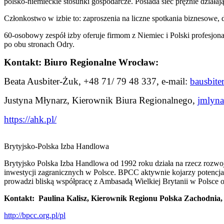
polsko-niemieckie stosunki gospodarcze. Posiada sieć prężnie dział
Członkostwo w izbie to: zaproszenia na liczne spotkania biznesowe,
60-osobowy zespół izby oferuje firmom z Niemiec i Polski profesjon
po obu stronach Odry.
Kontakt: Biuro Regionalne Wrocław:
Beata Ausbiter-Żuk, +48 71/ 79 48 337, e-mail:
bausbite
Justyna Młynarz, Kierownik Biura Regionalnego,
jmlyn
https://ahk.pl/
Brytyjsko-Polska Izba Handlowa
Brytyjsko Polska Izba Handlowa od 1992 roku działa na rzecz rozwo
inwestycji zagranicznych w Polsce. BPCC aktywnie kojarzy potencja
prowadzi bliską współpracę z Ambasadą Wielkiej Brytanii w Polsce 
Kontakt: Paulina Kalisz, Kierownik Regionu Polska Zachodnia,
http://bpcc.org.pl/pl