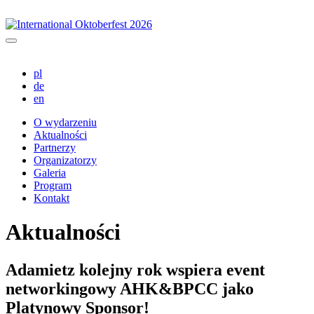
pl
de
en
O wydarzeniu
Aktualności
Partnerzy
Organizatorzy
Galeria
Program
Kontakt
Aktualności
Adamietz kolejny rok wspiera event
networkingowy AHK&BPCC jako
Platynowy Sponsor!