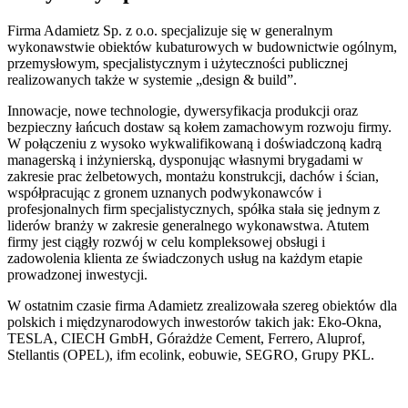
Firma Adamietz Sp. z o.o. specjalizuje się w generalnym
wykonawstwie obiektów kubaturowych w budownictwie ogólnym,
przemysłowym, specjalistycznym i użyteczności publicznej
realizowanych także w systemie „design & build”.
Innowacje, nowe technologie, dywersyfikacja produkcji oraz
bezpieczny łańcuch dostaw są kołem zamachowym rozwoju firmy.
W połączeniu z wysoko wykwalifikowaną i doświadczoną kadrą
managerską i inżynierską, dysponując własnymi brygadami w
zakresie prac żelbetowych, montażu konstrukcji, dachów i ścian,
współpracując z gronem uznanych podwykonawców i
profesjonalnych firm specjalistycznych, spółka stała się jednym z
liderów branży w zakresie generalnego wykonawstwa. Atutem
firmy jest ciągły rozwój w celu kompleksowej obsługi i
zadowolenia klienta ze świadczonych usług na każdym etapie
prowadzonej inwestycji.
W ostatnim czasie firma Adamietz zrealizowała szereg obiektów dla
polskich i międzynarodowych inwestorów takich jak: Eko-Okna,
TESLA, CIECH GmbH, Górażdże Cement, Ferrero, Aluprof,
Stellantis (OPEL), ifm ecolink, eobuwie, SEGRO, Grupy PKL.