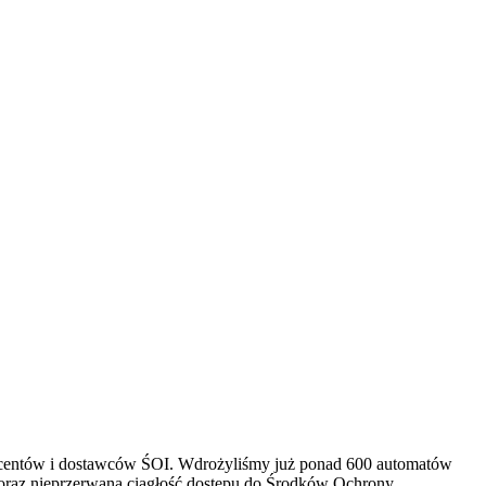
centów i dostawców ŚOI. Wdrożyliśmy już ponad 600 automatów
 oraz nieprzerwaną ciągłość dostępu do Środków Ochrony