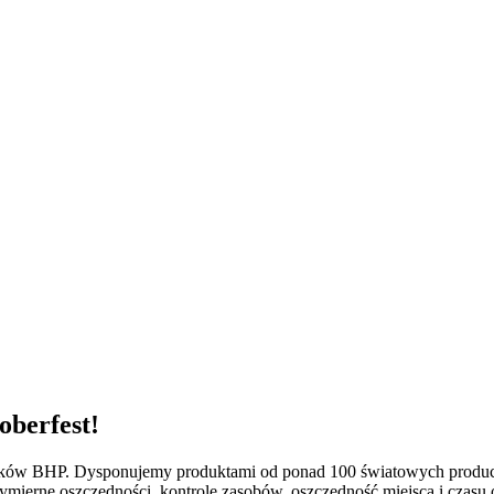
oberfest!
odków BHP. Dysponujemy produktami od ponad 100 światowych produ
mierne oszczędności, kontrolę zasobów, oszczędność miejsca i czasu