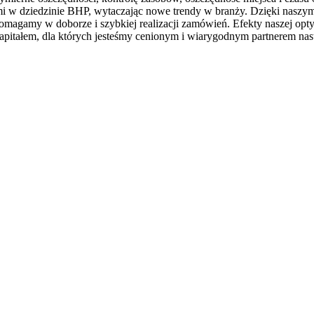
ami w dziedzinie BHP, wytaczając nowe trendy w branży. Dzięki nasz
amy w doborze i szybkiej realizacji zamówień. Efekty naszej optyma
 kapitałem, dla których jesteśmy cenionym i wiarygodnym partnerem n