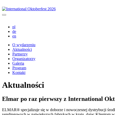
pl
de
en
O wydarzeniu
Aktualności
Partnerzy
Organizatorzy
Galeria
Program
Kontakt
Aktualności
Elmar po raz pierwszy z International Okt
ELMAR® specjalizuje się w doborze i nowoczesnej dystrybucji śr
vendingowych w największych fabrykach w kraju, dając Klientom wy