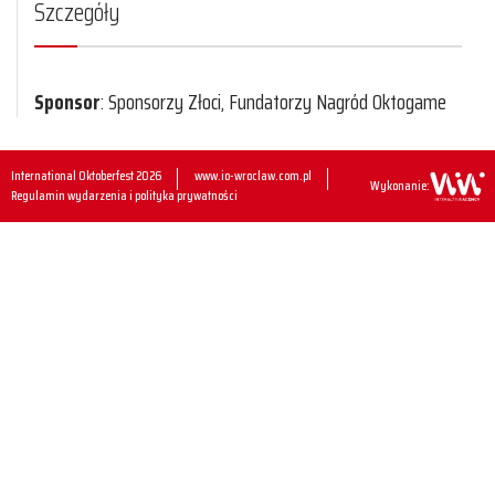
Szczegóły
Sponsor
: Sponsorzy Złoci, Fundatorzy Nagród Oktogame
International Oktoberfest 2026
www.io-wroclaw.com.pl
Wykonanie:
Regulamin wydarzenia i polityka prywatności