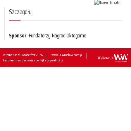
Szczegóły
Sponsor
: Fundatorzy Nagród Oktogame
International Oktoberfest 2026
www.io-wroclaw.com.pl
Wykonanie:
Regulamin wydarzenia i polityka prywatności